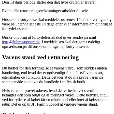
Den 14 dags periode starter den dag hvor ordren er leveret.
Eventuelle returneringsomkostninger afholder du selv.
Ønske om fortrydelse skal meddeles os senest 14 efter leveringen og
være os i hænde seneste 14 dage efter vi er informeret om dit brug af
fortrydelsesretten.
Ønske om brug af fortrydelsesret skal gives sendes på mail
jens@jhfarmsupport.dk
. I meddelelsen skal der gøres tydeligt
opmærksom på dit ønske om brugen af fortrydelsesret.
Varens stand ved returnering
Du hæfter for den forringelse af varens værdi, som skyldes anden
håndtering, end hvad der er nødvendigt for at fastslå varens art,
egenskaber og funktion. Dette betyder at du må prøve varen på
samme måde som hvis du handlede i en fysisk butik.
Hvis varen er prøvet udover, hvad der er beskrevet ovenfor,
betragtes den som brugt og af forringet værdi. Dette betyder, at du
ved fortrydelse af købet får en mindre del eller intet af købsbeløbet
retur. Det er op til JH Farm Support at vurdere varens stand.