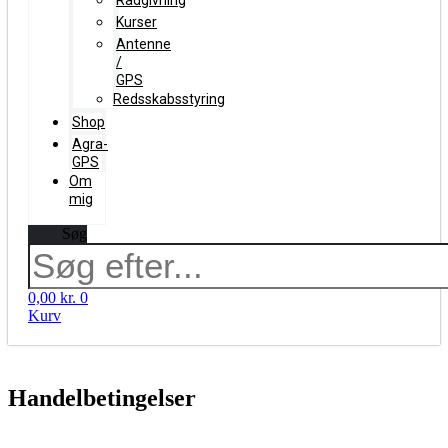
Rådgivning
Kurser
Antenne
/
GPS
Redsskabsstyring
Shop
Agra-
GPS
Om
mig
Søg
0,00
kr.
0
Kurv
Handelbetingelser