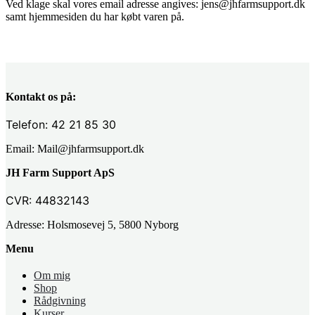
Ved klage skal vores email adresse angives: jens@jhfarmsupport.dk
samt hjemmesiden du har købt varen på.
Kontakt os på:
Telefon: 42 21 85 30
Email: Mail@jhfarmsupport.dk
JH Farm Support ApS
CVR: 44832143
Adresse: Holsmosevej 5, 5800 Nyborg
Menu
Om mig
Shop
Rådgivning
Kurser