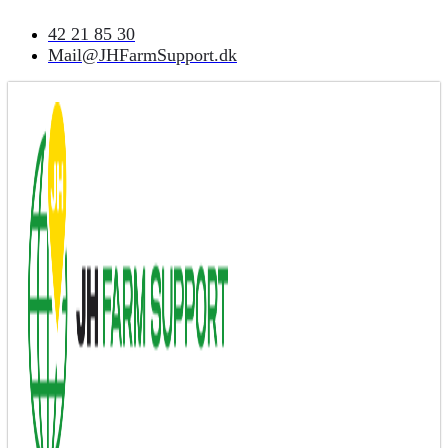
Videre
42 21 85 30
til
indhold
Mail@JHFarmSupport.dk