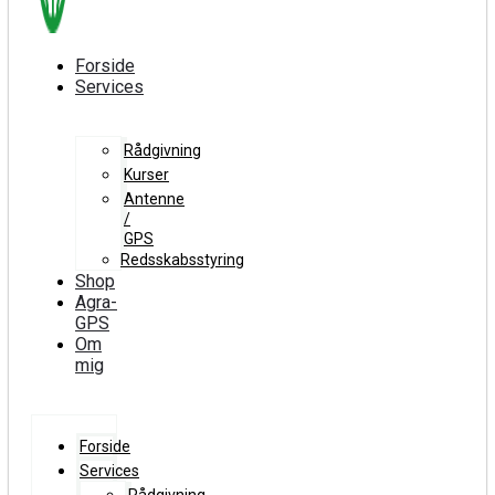
Forside
Services
Rådgivning
Kurser
Antenne
/
GPS
Redsskabsstyring
Shop
Agra-
GPS
Om
mig
Forside
Services