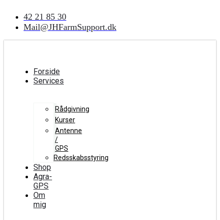
Videre
42 21 85 30
til
indhold
Mail@JHFarmSupport.dk
Forside
Services
Rådgivning
Kurser
Antenne
/
GPS
Redsskabsstyring
Shop
Agra-
GPS
Om
mig