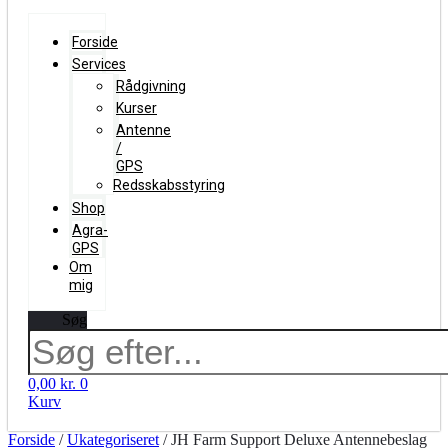
Forside
Services
Rådgivning
Kurser
Antenne
/
GPS
Redsskabsstyring
Shop
Agra-
GPS
Om
mig
Søg
0,00
kr.
0
Kurv
Forside
/
Ukategoriseret
/ JH Farm Support Deluxe Antennebeslag